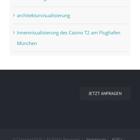
architekturvisualisierung
Innenvisualisierung des Casino T2 am Flughafen
München
JETZT ANFRAGEN
© Copyright
2026 | All Rights Reserved
|
Impressum
|
AGB´s
|