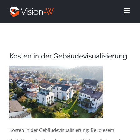
Skip
to
content
Kosten in der Gebäudevisualisierung
Kosten in der Gebäudevisualisierung: Bei diesem