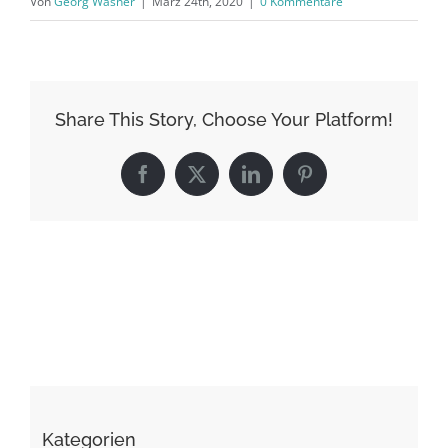
Von
Georg Wasner
|
März 24th, 2020
|
0 Kommentare
Share This Story, Choose Your Platform!
Facebook
X
LinkedIn
Pinterest
Kategorien