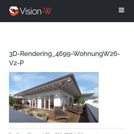
Skip
to
content
3D-Rendering_4699-WohnungW26-
V2-P