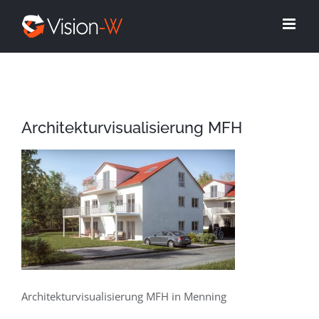
Skip
to
content
Architekturvisualisierung MFH
Architekturvisualisierung MFH in Menning