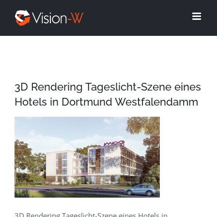
Skip
to
content
3D Rendering Tageslicht-Szene eines
Hotels in Dortmund Westfalendamm
3D Rendering Tageslicht-Szene eines Hotels in