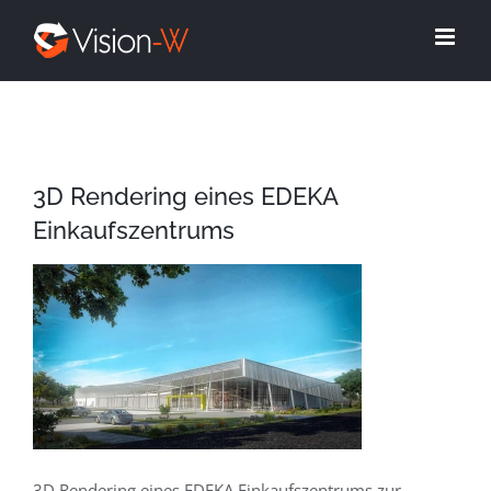
Skip
to
content
3D Rendering eines EDEKA
Einkaufszentrums
3D Rendering eines EDEKA Einkaufszentrums zur