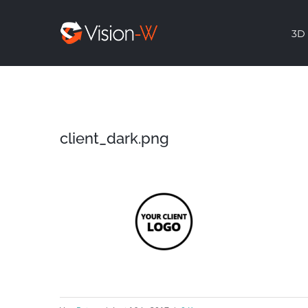
Skip
3D 
to
content
client_dark.png