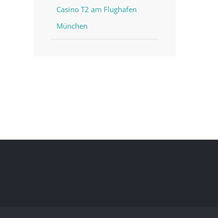
Casino T2 am Flughafen
München
st