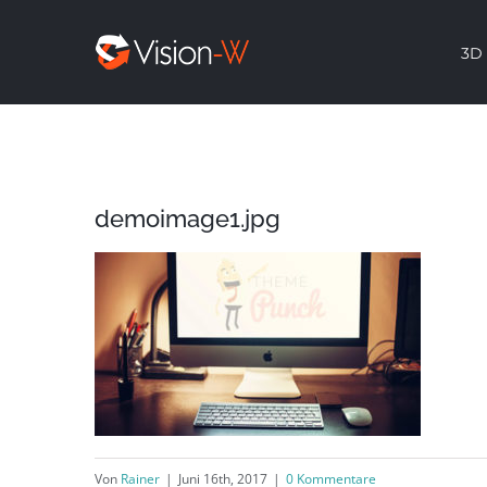
Skip
3D 
to
content
demoimage1.jpg
Von
Rainer
|
Juni 16th, 2017
|
0 Kommentare