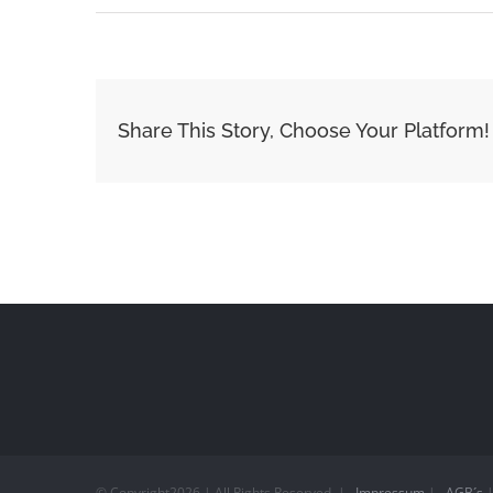
Share This Story, Choose Your Platform!
© Copyright
2026 | All Rights Reserved
|
Impressum
|
AGB´s