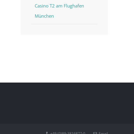
Casino T2 am Flughafen
München
st
+49 (0)89-3816877-0
Email