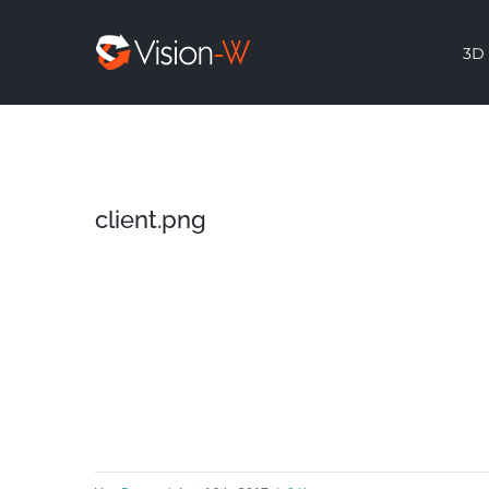
Skip
3D 
to
content
client.png