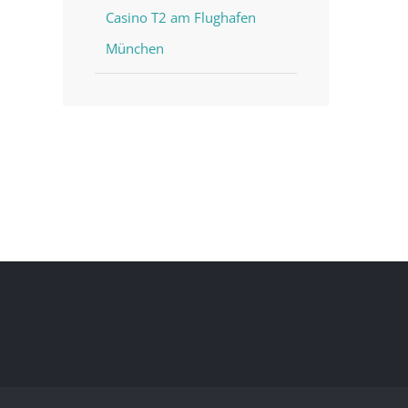
Casino T2 am Flughafen
München
st