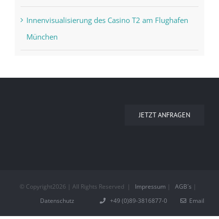
Innenvisualisierung des Casino T2 am Flughafen
München
JETZT ANFRAGEN
© Copyright
2026 | All Rights Reserved
|
Impressum
|
AGB´s
|
Datenschutz
+49 (0)89-3816877-0
Email