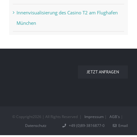
Innenvisualisierung des Casino T2 am Flughafen
München
JETZT ANFRAGEN
© Copyright
2026 | All Rights Reserved
|
Impressum
|
AGB´s
|
Datenschutz
+49 (0)89-3816877-0
Email