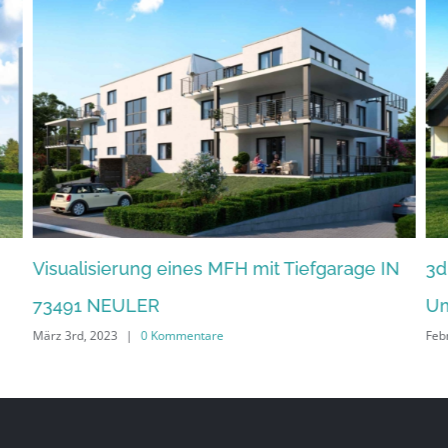
Visualisierung eines MFH mit Tiefgarage IN
3d
73491 NEULER
U
März 3rd, 2023
|
0 Kommentare
Feb