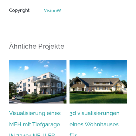
VisionW
Copyright:
Ähnliche Projekte
Visualisierung eines
3d visualisierungen
Vi
MFH mit Tiefgarage
eines Wohnhauses
D
IN 73491 NEULER
für
La