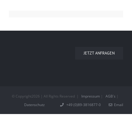
JETZT ANFRAGEN
© Copyright
2026 | All Rights Reserved
|
Impressum
|
AGB´s
|
Datenschutz
+49 (0)89-3816877-0
Email