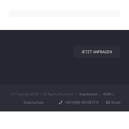
JETZT ANFRAGEN
© Copyright
2026 | All Rights Reserved
|
Impressum
|
AGB´s
|
Datenschutz
+49 (0)89-3816877-0
Email