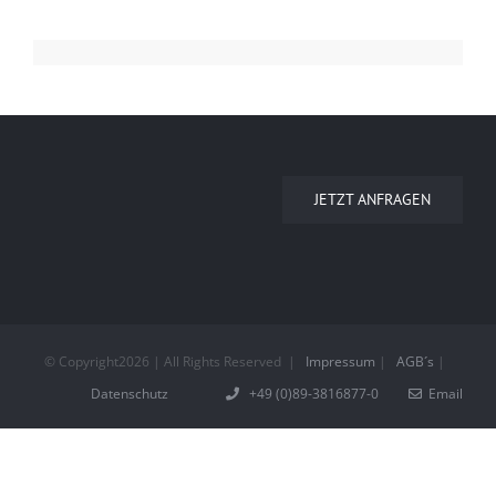
JETZT ANFRAGEN
© Copyright
2026 | All Rights Reserved
|
Impressum
|
AGB´s
|
Datenschutz
+49 (0)89-3816877-0
Email