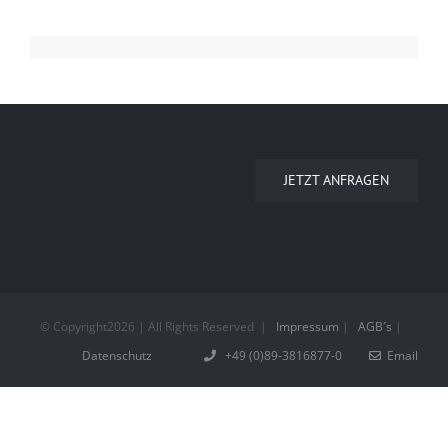
JETZT ANFRAGEN
© Copyright
2026 | All Rights Reserved
|
Impressum
|
AGB´s
|
Datenschutz
+49 (0)89-3816877-0
Email