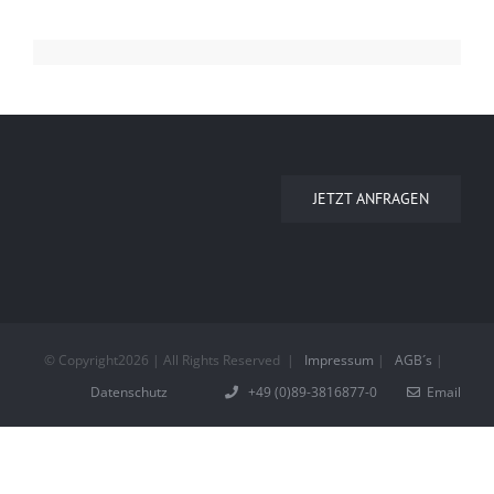
JETZT ANFRAGEN
© Copyright
2026 | All Rights Reserved
|
Impressum
|
AGB´s
|
Datenschutz
+49 (0)89-3816877-0
Email